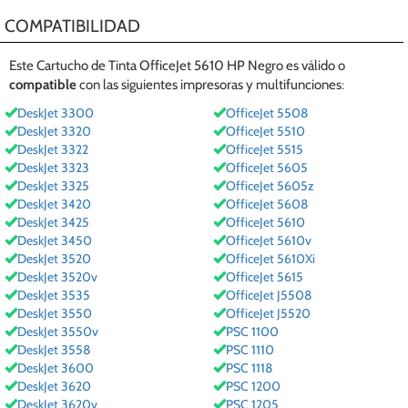
COMPATIBILIDAD
Este Cartucho de Tinta OfficeJet 5610 HP Negro es válido o
compatible
con las siguientes
impresoras y multifunciones
:
DeskJet 3300
OfficeJet 5508
DeskJet 3320
OfficeJet 5510
DeskJet 3322
OfficeJet 5515
DeskJet 3323
OfficeJet 5605
DeskJet 3325
OfficeJet 5605z
DeskJet 3420
OfficeJet 5608
DeskJet 3425
OfficeJet 5610
DeskJet 3450
OfficeJet 5610v
DeskJet 3520
OfficeJet 5610Xi
DeskJet 3520v
OfficeJet 5615
DeskJet 3535
OfficeJet J5508
DeskJet 3550
OfficeJet J5520
DeskJet 3550v
PSC 1100
DeskJet 3558
PSC 1110
DeskJet 3600
PSC 1118
DeskJet 3620
PSC 1200
DeskJet 3620v
PSC 1205