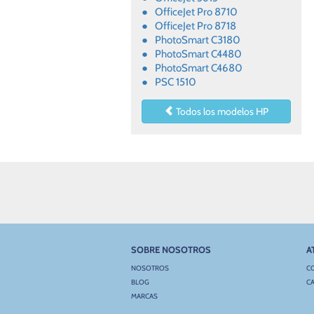
OfficeJet Pro 8710
OfficeJet Pro 8718
PhotoSmart C3180
PhotoSmart C4480
PhotoSmart C4680
PSC 1510
Todos los modelos HP
SOBRE NOSOTROS
A
NOSOTROS
C
BLOG
CA
MARCAS