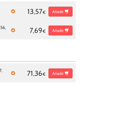
13,57
Añadir
€
56,
7,69
Añadir
€
7,
71,36
Añadir
€