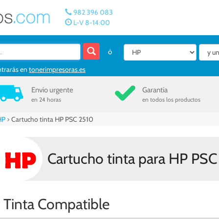
982 396 083
L-V 8-14:00
ó
ntrarás en
tonerimpresoras.es
Envío urgente
Garantía
en 24 horas
en todos los productos
HP
>
Cartucho tinta HP PSC 2510
Cartucho tinta para HP PSC
Tinta Compatible